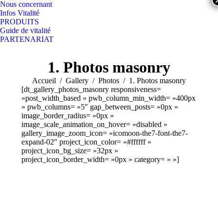
Nous concernant
Infos Vitalité
PRODUITS
Guide de vitalité
PARTENARIAT
Search:
Facebook
YouTube
1. Photos masonry
page
page
opens
opens
Vous êtes ici :
Accueil
Gallery
Photos
1. Photos masonry
in
in
[dt_gallery_photos_masonry responsiveness=
»post_width_based » pwb_column_min_width= »400px
new
new
» pwb_columns= »5″ gap_between_posts= »0px »
window
window
image_border_radius= »0px »
image_scale_animation_on_hover= »disabled »
gallery_image_zoom_icon= »icomoon-the7-font-the7-
expand-02″ project_icon_color= »#ffffff »
project_icon_bg_size= »32px »
project_icon_border_width= »0px » category= » »]