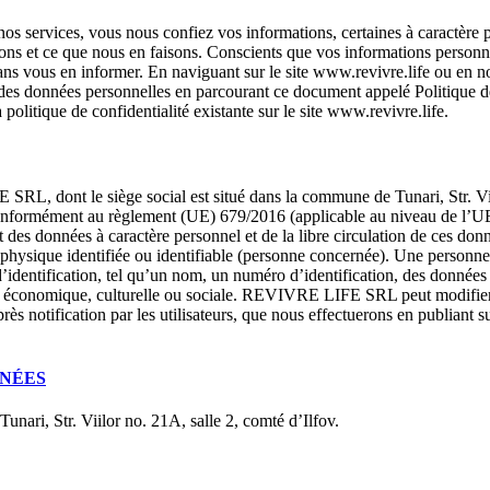
nos services, vous nous confiez vos informations, certaines à caractère pe
tons et ce que nous en faisons. Conscients que vos informations personn
ans vous en informer. En naviguant sur le site www.revivre.life ou en nou
des données personnelles en parcourant ce document appelé Politique de co
 politique de confidentialité existante sur le site www.revivre.life.
L, dont le siège social est situé dans la commune de Tunari, Str. Viilo
onformément au règlement (UE) 679/2016 (applicable au niveau de l’
 des données à caractère personnel et de la libre circulation de ces don
sique identifiée ou identifiable (personne concernée). Une personne ph
dentification, tel qu’un nom, un numéro d’identification, des données d
e, économique, culturelle ou sociale. REVIVRE LIFE SRL peut modifier c
ès notification par les utilisateurs, que nous effectuerons en publiant s
NNÉES
nari, Str. Viilor no. 21A, salle 2, comté d’Ilfov.