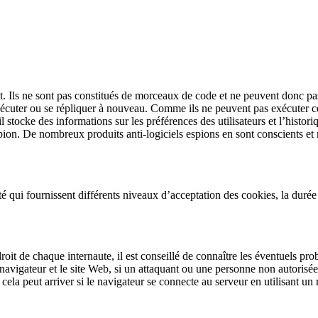
brut. Ils ne sont pas constitués de morceaux de code et ne peuvent donc 
xécuter ou se répliquer à nouveau. Comme ils ne peuvent pas exécuter ce
stocke des informations sur les préférences des utilisateurs et l’historiqu
espion. De nombreux produits anti-logiciels espions en sont conscients 
é qui fournissent différents niveaux d’acceptation des cookies, la durée 
e droit de chaque internaute, il est conseillé de connaître les éventuels p
avigateur et le site Web, si un attaquant ou une personne non autorisée 
 cela peut arriver si le navigateur se connecte au serveur en utilisant u