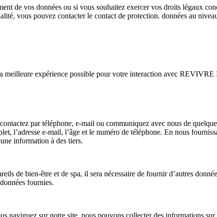
ement de vos données ou si vous souhaitez exercer vos droits légaux co
ntialité, vous pouvez contacter le contact de protection. données au n
ir la meilleure expérience possible pour votre interaction avec REVIVR
us contactez par téléphone, e-mail ou communiquez avec nous de quelqu
et, l’adresse e-mail, l’âge et le numéro de téléphone. En nous fournissa
ne information à des tiers.
eils de bien-être et de spa, il sera nécessaire de fournir d’autres données
s données fournies.
naviguez sur notre site, nous pouvons collecter des informations sur vo