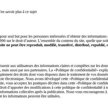
en savoir plus à ce sujet
 pour seul but pour les personnes intéressées d’obtenir des informations su
996 sur le droit d’auteur. L’ensemble du contenu du site, quelle que soit
te ne peut être reproduit, modifié, transféré, distribué, republié, 
fournir aux utilisateurs des informations claires et complètes sur les d
é, mais aussi par nos partenaires. La «Politique de confidentialité» expl
également des droits dont vous disposez dans le traitement de vos donn
oie électronique. Nous avons développé cette «Politique de confidential
e site, vous acceptez les pratiques décrites dans cette «Politique de confi
e droit d’apporter des modifications à cette politique de confidentialité 
x informations collectées après la publication. Nous vous encourageons à
 les informations peuvent être utilisées.