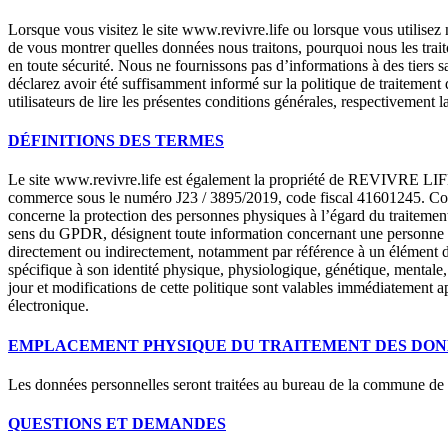
Lorsque vous visitez le site www.revivre.life ou lorsque vous utilisez 
de vous montrer quelles données nous traitons, pourquoi nous les trai
en toute sécurité. Nous ne fournissons pas d’informations à des tiers s
déclarez avoir été suffisamment informé sur la politique de traitement 
utilisateurs de lire les présentes conditions générales, respectivement la
DÉFINITIONS DES TERMES
Le site www.revivre.life est également la propriété de REVIVRE LIFE SR
commerce sous le numéro J23 / 3895/2019, code fiscal 41601245. C
concerne la protection des personnes physiques à l’égard du traitement
sens du GPDR, désignent toute information concernant une personne phy
directement ou indirectement, notamment par référence à un élément d’i
spécifique à son identité physique, physiologique, génétique, mental
jour et modifications de cette politique sont valables immédiatement apr
électronique.
EMPLACEMENT PHYSIQUE DU TRAITEMENT DES DO
Les données personnelles seront traitées au bureau de la commune de Tu
QUESTIONS ET DEMANDES