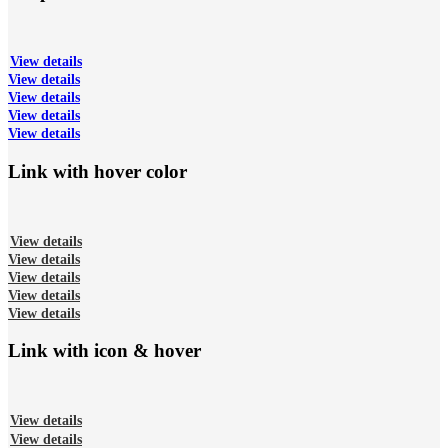
View details
View details
View details
View details
View details
Link with hover color
View details
View details
View details
View details
View details
Link with icon & hover
View details
View details