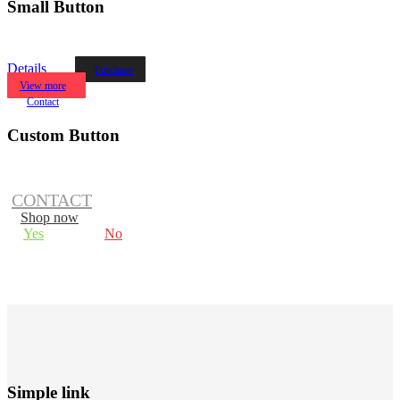
Small Button
Details
Purchase
View more
Contact
Custom Button
CONTACT
Shop now
Yes
No
Simple link