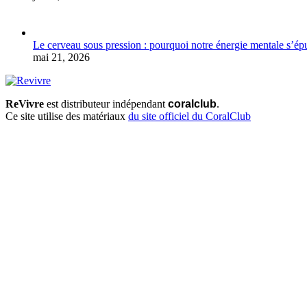
Le cerveau sous pression : pourquoi notre énergie mentale s’épu
mai 21, 2026
ReVivre
est distributeur indépendant
coralclub
.
Ce site utilise des matériaux
du site officiel du CoralClub