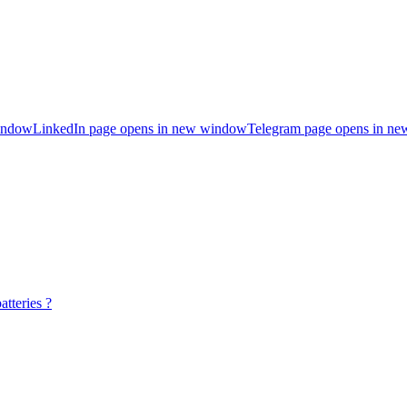
indow
LinkedIn page opens in new window
Telegram page opens in n
atteries ?