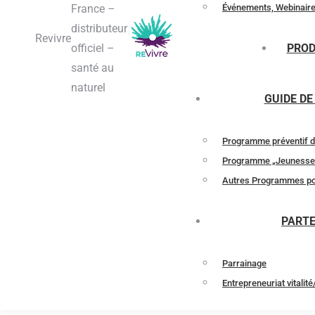
France –
Événements, Webinair
distributeur
Revivre
officiel –
PROD
santé au
naturel
GUIDE DE
Programme préventif de
Programme „Jeunesse 
Autres Programmes pour
PART
Parrainage
Entrepreneuriat vitalité