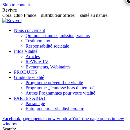
Skip to content
Revivre
Coral Club France – distributeur officiel – santé au naturel
Nous concernant
Qui nous sommes, mission, valeurs
Testimoniaux
Responsabilité sociétale
Infos Vitalité
Articles
ReVivre TV
Événements, Webinaires
PRODUITS
Guide de vitalité
Programme préventif de vitalité
Programme „Jeunesse hors du temps”
Autres Programmes pour votre vitalité
PARTENARIAT
Parrainage
Entrepreneuriat vitalité/bien-être
Facebook page opens in new window
YouTube page opens in new
window
Search: