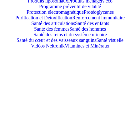
Produits liposomaux
Produits ménagers éco
Programme préventif de vitalité
Protection électromagnétique
Protéoglycanes
Purification et Détoxification
Renforcement immunitaire
Santé des articulations
Santé des enfants
Santé des femmes
Santé des hommes
Santé des reins et du système urinaire
Santé du cœur et des vaisseaux sanguins
Santé visuelle
Vidéos Neitronik
Vitamines et Minéraux
Women’s balance
Anti-stress
,
Énergie
,
Santé des femmes
lundi 23 mars 2026