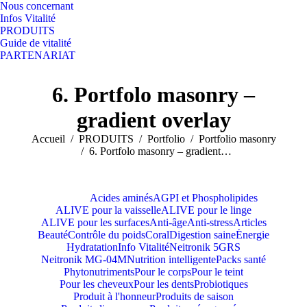
Nous concernant
Infos Vitalité
PRODUITS
Guide de vitalité
PARTENARIAT
Search:
Facebook
YouTube
6. Portfolo masonry –
page
page
opens
opens
gradient overlay
in
in
Vous êtes ici :
Accueil
PRODUITS
Portfolio
Portfolio masonry
new
new
6. Portfolo masonry – gradient…
window
window
Tout voir
Acides aminés
AGPI et Phospholipides
ALIVE pour la vaisselle
ALIVE pour le linge
ALIVE pour les surfaces
Anti-âge
Anti-stress
Articles
Beauté
Contrôle du poids
Coral
Digestion saine
Énergie
Hydratation
Info Vitalité
Neitronik 5GRS
Neitronik MG-04M
Nutrition intelligente
Packs santé
Phytonutriments
Pour le corps
Pour le teint
Pour les cheveux
Pour les dents
Probiotiques
Produit à l'honneur
Produits de saison